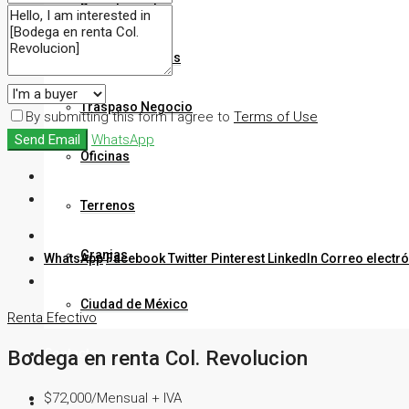
Departamentos
Desarrolladoras
Traspaso Negocio
By submitting this form I agree to
Terms of Use
Send Email
WhatsApp
Oficinas
Terrenos
Granjas
WhatsApp
Facebook
Twitter
Pinterest
LinkedIn
Correo electr
Ciudad de México
Renta
Efectivo
Contacto
Bodega en renta Col. Revolucion
$72,000/Mensual + IVA