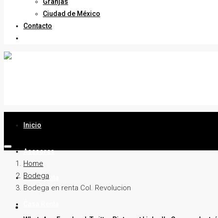
Granjas
Ciudad de México
Contacto
Inicio
Asesores
Home
Bodega
Casa Venta
Bodega en renta Col. Revolucion
Casa Renta