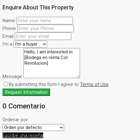
Enquire About This Property
Name
Phone
Email
I'm a
Message
By submitting this form I agree to
Terms of Use
Request Information
0 Comentario
Ordenar por:
Escribe una reseña