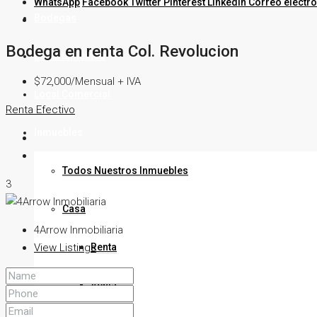
WhatsApp
Facebook
Twitter
Pinterest
LinkedIn
Correo electr
Bodegas
Bodega en renta Col. Revolucion
Departamentos
$72,000/Mensual + IVA
Local Comercial
Renta
Efectivo
Inmuebles
Todos Nuestros Inmuebles
3
Casa
4Arrow Inmobiliaria
Renta
View Listings
Venta